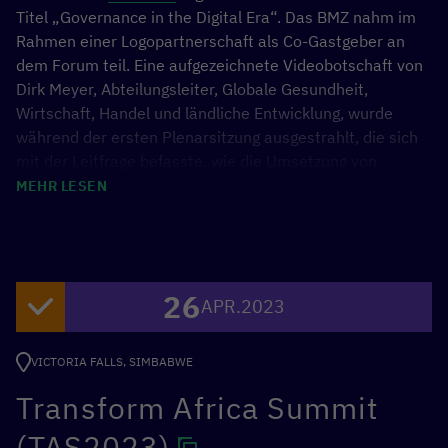
Titel „Governance in the Digital Era“. Das BMZ nahm im
Rahmen einer Logopartnerschaft als Co-Gastgeber an
dem Forum teil. Eine aufgezeichnete Videobotschaft von
Dirk Meyer, Abteilungsleiter, Globale Gesundheit,
Wirtschaft, Handel und ländliche Entwicklung, wurde
während der ersten Plenarsitzung ausgestrahlt, die sich
mit der Leitfrage befasste, wie die Umsetzung von
GovTech zur wirtschaftlichen und sozialen Entwicklung
MEHR LESEN
beitragen kann.
26
APR.
2023
VICTORIA FALLS, SIMBABWE
Transform Africa Summit
(TAS2023)