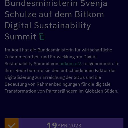
Bundesministerin Svenja
World Data Forum vorgestellt, das im April 2023 in
Hangzhou, China, stattfand.
Schulze auf dem Bitkom
Digital Sustainability
Summit
MEHR ZUM EVENT
Im April hat die Bundesministerin für wirtschaftliche
Zusammenarbeit und Entwicklung am Digital
Sustainability Summit von
bitkom e.V.
teilgenommen. In
ihrer Rede betonte sie den entscheidenden Faktor der
Digitalisierung zur Erreichung der SDGs und die
Bedeutung von Rahmenbedingungen für die digitale
Transformation von Partnerländern im Globalen Süden.
19
APR.
2023