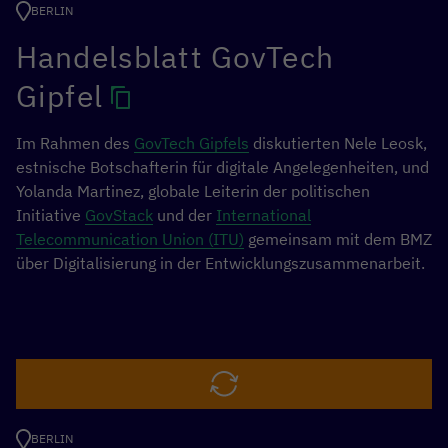
Digitalisierung
im
Bundesministerium für wirtschaftliche
BERLIN
Zusammenarbeit und Entwicklung (BMZ), direkt mit
Handelsblatt GovTech
Unternehmen aus der
MAKE-IT Alliance
, von bitkom
sowie den Unternehmen vor Ort in einem Side Event zu
Gipfel
digitalen Lösungen für die Klimakrise diskutiert.
Im Rahmen des
GovTech Gipfels
diskutierten Nele Leosk,
estnische Botschafterin für digitale Angelegenheiten, und
MEHR INFORMATIONEN
Yolanda Martinez, globale Leiterin der politischen
Initiative
GovStack
und der
International
Telecommunication Union (ITU)
gemeinsam mit dem BMZ
über Digitalisierung in der Entwicklungszusammenarbeit.
Über das Side Event von [digital.global]
Runder Tisch: „
Green Tech for Climate Action: Digitale
grüne Lösungen zwischen Nord und Süd voranbringen“
Die Zusammenarbeit mit dem Privatsektor ist
unerlässlich, um die globalen Herausforderungen unserer
BERLIN