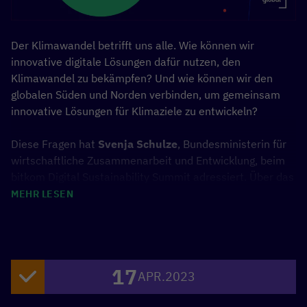
Der Klimawandel betrifft uns alle. Wie können wir
innovative digitale Lösungen dafür nutzen, den
Klimawandel zu bekämpfen? Und wie können wir den
globalen Süden und Norden verbinden, um gemeinsam
innovative Lösungen für Klimaziele zu entwickeln?
Diese Fragen hat
Svenja Schulze
,
Bundesministerin für
wirtschaftliche Zusammenarbeit und Entwicklung, beim
bitkom Digital Sustainability Summit adressiert. Über das
neu geschaffene
[digital.global]-Netzwerk
können neue
MEHR LESEN
Wege und Partnerschaften entstehen, mit dem Ziel
digitale Lösungen für eine der dringlichsten Fragen
unserer Zeit zu entwickeln: wie gestalten wir eine
klimagerechte Zukunft im globalen Süden und Norden?
17
APR.
2023
Außerdem
hat
Noémie Bürkl, Referatsleiterin