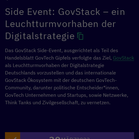
Zeit zu lösen. Dies gilt insbesondere für den Klimawandel:
Zum einen tragen unsere wirtschaftlichen Aktivitäten zu
Side Event: GovStack – ein
Treibhausgasemissionen, Umweltverschmutzung und
Leuchtturmvorhaben der
Biodiversitätsverlust bei. Auf der anderen Seite können
innovative Ideen und digitale Lösungen dabei helfen,
Digitalstrategie
Ressourcen zu schonen und eine nachhaltige digitale und
grüne Gesellschaft und Wirtschaft aufzubauen.
Das GovStack Side-Event, ausgerichtet als Teil des
Handelsblatt GovTech Gipfels verfolgte das Ziel,
GovStack
Insbesondere innovative KMU und Start-ups bieten
als Leuchtturmvorhaben der Digitalstrategie
digitale Green Tech-Lösungen, um Lieferketten zu
Deutschlands vorzustellen und das internationale
dekarbonisieren und die Transformation zu einer
GovStack Ökosystem mit der deutschen GovTech-
nachhaltigeren Wirtschaft und Gesellschaft zu gestalten.
Community, darunter politische Entscheider*innen,
Ein Dialog zwischen dem privaten und öffentlichen Sektor
GovTech Unternehmen und Startups, sowie Netzwerke,
sowie zwischen Unternehmen aus dem globalen Süden
Think Tanks und Zivilgesellschaft, zu vernetzen.
und dem Norden kann dazu beitragen, grüne und
nachhaltige Technologien und Ansätze weltweit zu
fördern.
In der Diskussionsrunde haben Impulsgeber*innen und