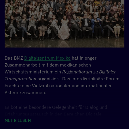
Das BMZ
Digitalzentrum Mexiko
hat in enger
Zusammenarbeit mit dem mexikanischen
Wirtschaftsministerium ein
Regionalforum zu Digitaler
Transformation
organisiert. Das interdisziplinäre Forum
brachte eine Vielzahl nationaler und internationaler
Akteure zusammen.
Es bot eine besondere Gelegenheit für Dialog und
Erfahrungsaustausch in den Bereichen Digitale
MEHR LESEN
Transformation, Digitalpolitik, Daten und öffentliche
Politik, Digitale Wirtschaft, Klimaschutz und nachhaltige