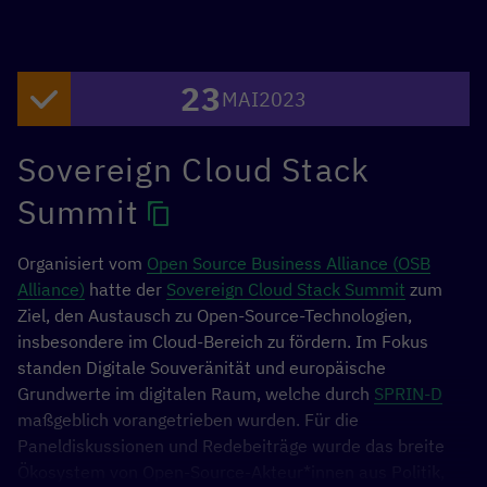
Entwicklung. An den drei Tagen des Forums nahmen fast
5.000 virtuelle Teilnehmer*innen aus 18 verschiedenen
Ländern wie Deutschland, Brasilien, Chile, Kolumbien,
23
MAI
2023
Ecuador und Peru teil, und fast 700 Personen waren
persönlich anwesend. Es fanden 58 Vorträge statt,
darunter Expertenpanels, Impulsvorträge, Multi-
Sovereign Cloud Stack
Stakeholder-Dialoge und fünf Workshops. An dem Forum,
Summit
das im Wirtschaftsministerium in Mexiko-Stadt stattfand,
nahmen 120 Redner*innen aus 40 verschiedenen
öffentlichen, privaten und sozialen Einrichtungen teil.
Organisiert vom
Open Source Business Alliance (OSB
Alliance)
hatte der
Sovereign Cloud Stack Summit
zum
Ziel, den Austausch zu Open-Source-Technologien,
insbesondere im Cloud-Bereich zu fördern. Im Fokus
standen Digitale Souveränität und europäische
Grundwerte im digitalen Raum, welche durch
SPRIN-D
maßgeblich vorangetrieben wurden. Für die
Paneldiskussionen und Redebeiträge wurde das breite
Ökosystem von Open-Source-Akteur*innen aus Politik,