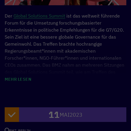
Der
Global Solutions Summit
ist das weltweit führende
Forum für die Umsetzung forschungsbasierter
Erkenntnisse in politische Empfehlungen für die G7/G20.
Sein Ziel ist eine bessere globale Governance für das
Gemeinwohl. Das Treffen brachte hochrangige
Regierungsbeamt*innen mit akademischen
Forscher*innen, NGO-Führer*innen und internationalen
CEOs zusammen. Das BMZ nahm an mehreren Sitzungen
des Global Solutions Summit teil, wie am Treffen des
Beirats und den Sitzungen „High-Level Forum on
MEHR LESEN
Climate“, sowie „Digital Architecture for the Public
Good“.
11
MAI
2023
BMZ, BERLIN