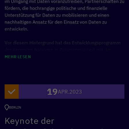
im Umgang mit Daten voranzutreiben, Partnerschaften zu
fördern, die hochrangige politische und finanzielle
Unterstützung für Daten zu mobilisieren und einen
nachhaltigen Ansatz für den Einsatz von Daten zu
entwickeln.
Vor diesem Hintergrund hat das Entwicklungsprogramm
der Vereinten Nationen in Zusammenarbeit mit der
politischen Initiative
Data4Policy
der GIZ einen Data-to-
MEHR LESEN
Policy-Navigator für politische
Entscheidungsträger*innen entwickelt, um neue
Datenquellen zur Unterstützung der Politik und der
Entscheidungsprozesse zu nutzen.
19
APR.
2023
Der Navigator konzentriert sich auf die Bedürfnisse von
politischen Entscheidungsträgern, um inklusivere,
BERLIN
effektivere und nachhaltigere Politik zu gestalten und die
Keynote der
digitale öffentliche Infrastruktur (DPI) zu stärken. Die
Beta-Version des Navigators wurde auf dem vierten UN