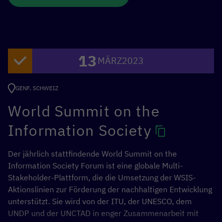
der Verwirklichung der Ziele für nachhaltige Entwicklung
spielen, etwa um Ernährungssicherheit oder
Katastrophenhilfe zu verbessern.
13
In diesem Online-Seminar haben wir uns vor allem damit
MÄRZ
2023
befasst, wie Datenbeschaffung als Hebel für die
Generierung wertvoller Daten für Dritte genutzt werden
GENF, SCHWEIZ
kann. Wir sehen dies als Chance, mehr
Erdbeobachtungsdaten jenseits traditioneller Projekt-
World Summit on the
und Geberlogiken verfügbar zu machen.
Information Society
Anstatt weitere technische Lösungen zu schaffen,
konzentriert sich der ii2030-Prozess auf die strategische
Der jährlich stattfindende World Summit on the
Zusammenarbeit zwischen den Beteiligten, um
Information Society Forum ist eine globale Multi-
gemeinsam einen wirksamen Wandel herbeizuführen.
Stakeholder-Plattform, die die Umsetzung der WSIS-
Aktionslinien zur Förderung der nachhaltigen Entwicklung
Diese ii2030-Challenge wurde vom BMZ
digilab
initiiert,
unterstützt. Sie wird von der ITU, der UNESCO, dem
einer Initiative des Bundesministeriums für
UNDP und der UNCTAD in enger Zusammenarbeit mit