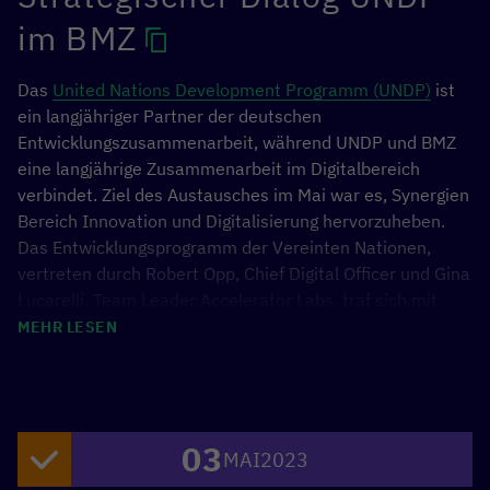
im BMZ
Das
United Nations Development Programm (UNDP)
ist
ein langjähriger Partner der deutschen
Entwicklungszusammenarbeit, während UNDP und BMZ
eine langjährige Zusammenarbeit im Digitalbereich
verbindet. Ziel des Austausches im Mai war es, Synergien
Bereich Innovation und Digitalisierung hervorzuheben.
Das Entwicklungsprogramm der Vereinten Nationen,
vertreten durch Robert Opp, Chief Digital Officer und Gina
Lucarelli, Team Leader Accelerator Labs, traf sich mit
folgenden Vertreter*innen des BMZ: Dirk Meyer,
MEHR LESEN
Abteilungsleiter Globale Gesundheit, Wirtschaft, Handel
und ländliche Entwicklung; Martin Wimmer, CDO; Noemie
Bürkl, Leiterin des Referats Digitalisierung.
03
MAI
2023