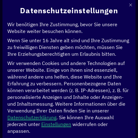
Mit d
Datenschutzeinstellungen
Wir benötigen Ihre Zustimmung, bevor Sie unsere
Website weiter besuchen können.
Wenn Sie unter 16 Jahre alt sind und Ihre Zustimmung
Startseite
>
Events
>
Seite 11
zu freiwilligen Diensten geben möchten, müssen Sie
Ihre Erziehungsberechtigten um Erlaubnis bitten.
[digital.global] im
Wir verwenden Cookies und andere Technologien auf
unserer Website. Einige von ihnen sind essenziell,
Dialog
während andere uns helfen, diese Website und Ihre
Erfahrung zu verbessern.
Personenbezogene Daten
können verarbeitet werden (z. B. IP-Adressen), z. B. für
Das
[digital.global] Netzwerk
vereint weit über 100
personalisierte Anzeigen und Inhalte oder Anzeigen-
Akteure aus Politik, Wirtschaft, Zivilgesellschaft und
und Inhaltsmessung.
Weitere Informationen über die
Wissenschaft in Deutschland, unseren Partnerländern
Verwendung Ihrer Daten finden Sie in unserer
sowie unserem
multilateralen Partnersystem
.
Datenschutzerklärung
.
Sie können Ihre Auswahl
jederzeit unter
Einstellungen
widerrufen oder
anpassen.
Als Plattform für alle Akteure, die eine sozial-ökologische