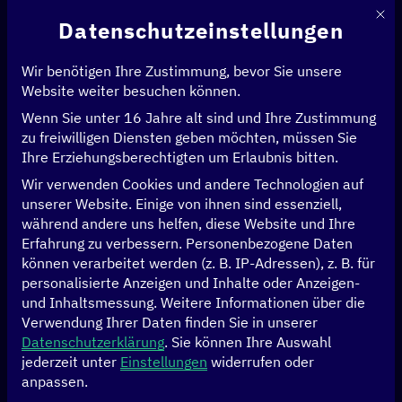
Mit d
Datenschutzeinstellungen
Wir benötigen Ihre Zustimmung, bevor Sie unsere
Website weiter besuchen können.
Wenn Sie unter 16 Jahre alt sind und Ihre Zustimmung
Startseite
>
Events
>
zu freiwilligen Diensten geben möchten, müssen Sie
Side Event: GovStack – ein Leuchtturmvorhaben der Digitalstrategie
Ihre Erziehungsberechtigten um Erlaubnis bitten.
Wir verwenden Cookies und andere Technologien auf
Berlin
Recap
unserer Website. Einige von ihnen sind essenziell,
während andere uns helfen, diese Website und Ihre
Side Event:
Erfahrung zu verbessern.
Personenbezogene Daten
können verarbeitet werden (z. B. IP-Adressen), z. B. für
GovStack – ein
personalisierte Anzeigen und Inhalte oder Anzeigen-
und Inhaltsmessung.
Weitere Informationen über die
Verwendung Ihrer Daten finden Sie in unserer
Leuchtturmvorhabe
Datenschutzerklärung
.
Sie können Ihre Auswahl
jederzeit unter
Einstellungen
widerrufen oder
n der
anpassen.