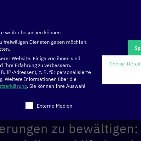
te weiter besuchen können.
Ü
u freiwilligen Diensten geben möchten,
Sp
tten.
rer Website. Einige von ihnen sind
Cookie-Detail
d Ihre Erfahrung zu verbessern.
 IP-Adressen), z. B. für personalisierte
ierung verändert vieles 
g.
Weitere Informationen über die
tzerklärung
.
Sie können Ihre Auswahl
litik. Digitale Lösungen
 eine Einwilligung erteilt werden kann. Die erste Serv
Externe Medien
rmöglichen es uns schon 
erungen zu bewältigen