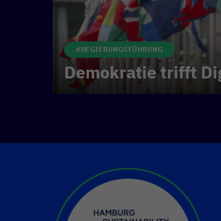
#REGIERUNGSFÜHRUNG
Demokratie trifft Di