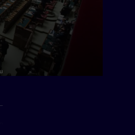
,
u
 –
n.