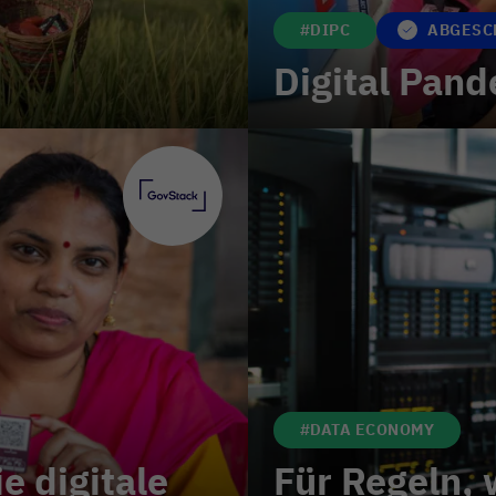
#DIPC
ABGESC
Digital Pan
#DATA ECONOMY
e digitale
Für Regeln, 