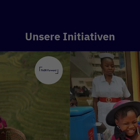
d
digitale öffentliche Infrastruktur
– also frei
npassbare Softwarelösungen.
ien wie künstliche Intelligenz (KI). Unser Ziel:
KI
Unsere Initiativen
ir sein
. Denn KI kann etwa im Gesundheitsbereich
ger zu erkennen oder sogar bei schwierigen
irgt aber auch Risiken: In den falschen Händen
lation und kann zur gezielten Verbreitung von
den. Deshalb brauchen wir klare ethische Standar
h verhindern, aber zugleich die Vorteile der
h machen.