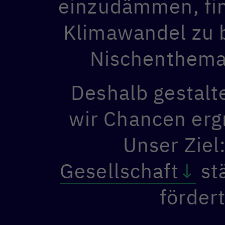
einzudämmen, fina
Klimawandel zu b
Nischenthema 
Deshalb gestalt
wir Chancen erg
Unser Ziel:
Gesellschaft
st
förder