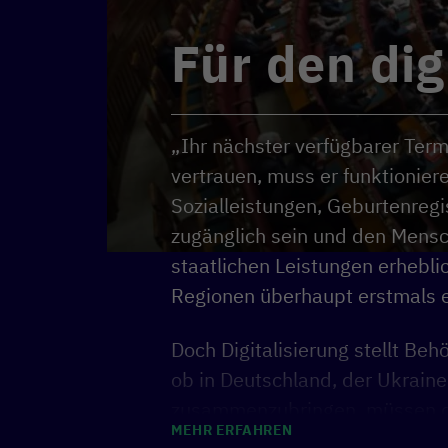
Für den di
„Ihr nächster verfügbarer Ter
vertrauen, muss er funktionier
Sozialleistungen, Geburtenregi
zugänglich sein und den Mensc
staatlichen Leistungen erhebli
Regionen überhaupt erstmals 
Doch Digitalisierung stellt Be
ob in Deutschland, der Ukrain
zusammenzubringen, müssen dig
MEHR ERFAHREN
Für widerstandsfähige und ver