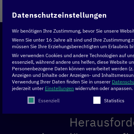
Im Auftrag des
Datenschutzeinstellungen
Wir benötigen Ihre Zustimmung, bevor Sie unsere Websi
Wenn Sie unter 16 Jahre alt sind und Ihre Zustimmung z
müssen Sie Ihre Erziehungsberechtigten um Erlaubnis bi
Wir verwenden Cookies und andere Technologien auf unse
essenziell, während andere uns helfen, diese Website un
Personenbezogene Daten können verarbeitet werden (z. B.
Digitalis
Anzeigen und Inhalte oder Anzeigen- und Inhaltsmessun
Verwendung Ihrer Daten finden Sie in unserer
Datenschu
Entwicklungspo
jederzeit unter
Einstellungen
widerrufen oder anpassen.
Es folgt eine Liste der Service-Gruppen, für die
Essenziell
Statistics
Intelligenz e
Herausford