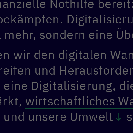
nzielle Nothilfe berei
ekämpfen. Digitalisierun
mehr, sondern eine Üb
en wir den digitalen Wan
reifen und Herausforde
 eine Digitalisierung, d
ärkt,
wirtschaftliches 
t und unsere
Umwelt
s