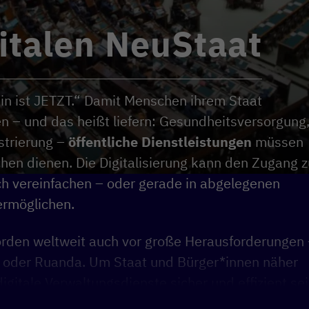
gitalen NeuStaat
min ist JETZT.“ Damit Menschen ihrem Staat
en – und das heißt liefern: Gesundheitsversorgung
strierung –
öffentliche Dienstleistungen
müssen
hen dienen. Die Digitalisierung kann den Zugang z
ch vereinfachen – oder gerade in abgelegenen
ermöglichen.
hörden weltweit auch vor große Herausforderungen
e oder Ruanda. Um Staat und Bürger*innen näher
itale Verwaltungsdienste sicher und effizient sei
trauenswürdige Verwaltungen investieren wir in