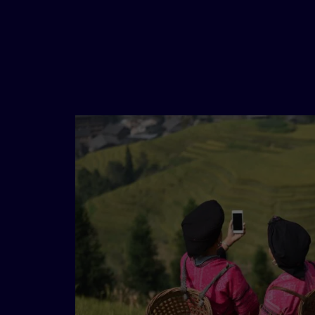
digitale öffentliche Güter
un
verfügbare, quelloffene und a
Dafür nutzen wir auch Technolog
soll für alle zugänglich und fa
helfen, Krankheiten zuverlässi
Operationen unterstützen. KI b
erleichtert sie gezielte Manipu
Desinformation eingesetzt wer
und Gesetze, die den Missbrauc
Technologie für alle zugänglic