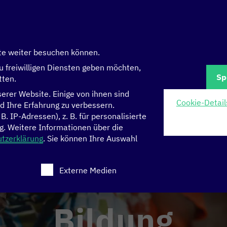
te weiter besuchen können.
u freiwilligen Diensten geben möchten,
Sp
tten.
rer Website. Einige von ihnen sind
Cookie-Detail
d Ihre Erfahrung zu verbessern.
 IP-Adressen), z. B. für personalisierte
g.
Weitere Informationen über die
tzerklärung
.
Sie können Ihre Auswahl
 eine Einwilligung erteilt werden kann. Die erste Serv
Externe Medien
Bildung