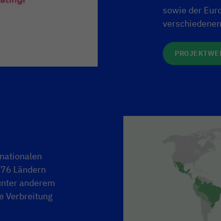
sowie der Eur
verschiedenen
PROJEKTWE
rnationalen
 176 Ländern
 unter anderem
ie Verbreitung