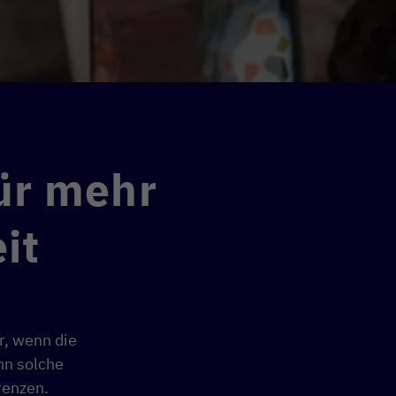
für mehr
it
r, wenn die
nn solche
renzen.