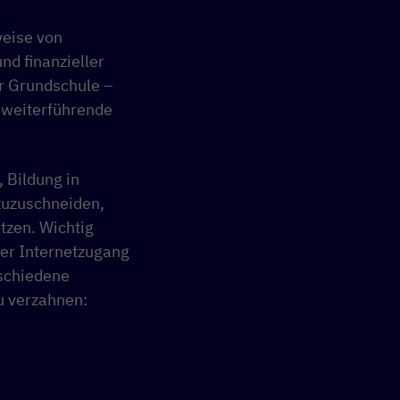
weise von
d finanzieller
r Grundschule –
 weiterführende
 Bildung in
zuzuschneiden,
tzen. Wichtig
der Internetzugang
rschiedene
u verzahnen: