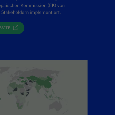
opäischen Kommission (EK) von
 Stakeholdern implementiert.
BSITE