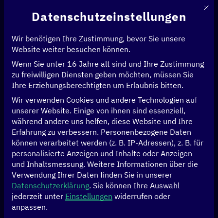
Mit d
Datenschutzeinstellungen
Wir benötigen Ihre Zustimmung, bevor Sie unsere
Website weiter besuchen können.
Wenn Sie unter 16 Jahre alt sind und Ihre Zustimmung
Startseite
>
News & Artikel
>
zu freiwilligen Diensten geben möchten, müssen Sie
Das Scaling Toolkit: Die Wirkung digitaler Innovationen weltweit
Ihre Erziehungsberechtigten um Erlaubnis bitten.
vergrößern
Wir verwenden Cookies und andere Technologien auf
unserer Website. Einige von ihnen sind essenziell,
BILDUNG
GESUNDHEIT
WIRTSCHAFT
während andere uns helfen, diese Website und Ihre
Erfahrung zu verbessern.
Personenbezogene Daten
Das Scaling Toolkit:
können verarbeitet werden (z. B. IP-Adressen), z. B. für
personalisierte Anzeigen und Inhalte oder Anzeigen-
Die Wirkung
und Inhaltsmessung.
Weitere Informationen über die
Verwendung Ihrer Daten finden Sie in unserer
digitaler
Datenschutzerklärung
.
Sie können Ihre Auswahl
jederzeit unter
Einstellungen
widerrufen oder
anpassen.
Innovationen