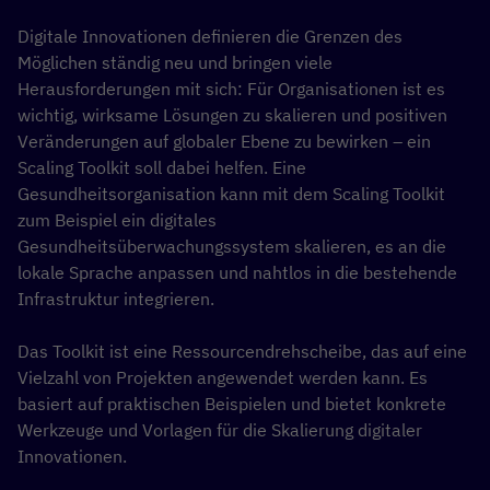
Digitale Innovation
en definieren
die Grenzen des
Möglichen
ständig
neu
und bringen viele
Herausforderungen mit sich:
Für
Organisationen
ist es
wichtig,
wirksame
Lösungen zu skalieren
und positiv
e
n
Veränderungen
auf globaler Ebene
zu bewirken
–
ein
Scaling
Toolkit soll dabei helfen.
E
ine
Gesundheitsorganisation
kann mit
dem
Scaling
Toolkit
zum Beispiel
ein digitales
Gesundheitsüberwachungssystem skalieren, es an die
lokale Sprache anpassen und nahtlos in die bestehende
Infrastruktur integrieren.
Das Toolkit ist eine Ressourcendrehscheibe, das auf eine
Vielzahl von Projekten angewendet werden kann. Es
basiert auf praktischen Beispielen und bietet konkrete
Werkzeuge und Vorlagen für die Skalierung digitaler
Innovationen.