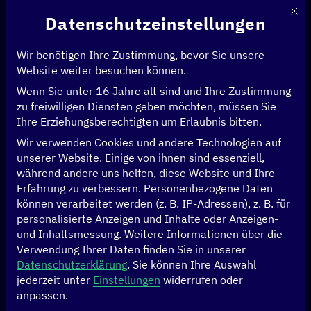
Mit d
Datenschutzeinstellungen
Wir benötigen Ihre Zustimmung, bevor Sie unsere
Website weiter besuchen können.
Wenn Sie unter 16 Jahre alt sind und Ihre Zustimmung
Startseite
>
News & Artikel
>
zu freiwilligen Diensten geben möchten, müssen Sie
Sammelband: Digital Work in the Planetary Market
Ihre Erziehungsberechtigten um Erlaubnis bitten.
Wir verwenden Cookies und andere Technologien auf
WIRTSCHAFT
unserer Website. Einige von ihnen sind essenziell,
während andere uns helfen, diese Website und Ihre
Sammelband: Digital
Erfahrung zu verbessern.
Personenbezogene Daten
können verarbeitet werden (z. B. IP-Adressen), z. B. für
Work in the
personalisierte Anzeigen und Inhalte oder Anzeigen-
und Inhaltsmessung.
Weitere Informationen über die
Verwendung Ihrer Daten finden Sie in unserer
Planetary Market
Datenschutzerklärung
.
Sie können Ihre Auswahl
jederzeit unter
Einstellungen
widerrufen oder
anpassen.