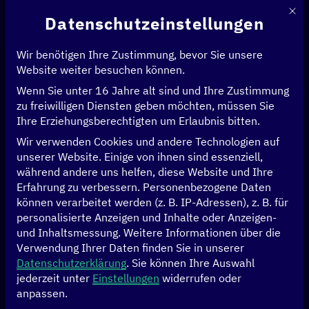
Mit d
Datenschutzeinstellungen
Wir benötigen Ihre Zustimmung, bevor Sie unsere
Website weiter besuchen können.
Wenn Sie unter 16 Jahre alt sind und Ihre Zustimmung
Startseite
>
Events
>
Ghana Digital Innovation Week
zu freiwilligen Diensten geben möchten, müssen Sie
Ihre Erziehungsberechtigten um Erlaubnis bitten.
06.11. bis 08.11.2023
Wir verwenden Cookies und andere Technologien auf
unserer Website. Einige von ihnen sind essenziell,
Accra International Conference Center, Accra, Greater Region,
während andere uns helfen, diese Website und Ihre
Ghana
Erfahrung zu verbessern.
Personenbezogene Daten
können verarbeitet werden (z. B. IP-Adressen), z. B. für
Ghana Digital
personalisierte Anzeigen und Inhalte oder Anzeigen-
und Inhaltsmessung.
Weitere Informationen über die
Innovation Week
Verwendung Ihrer Daten finden Sie in unserer
Datenschutzerklärung
.
Sie können Ihre Auswahl
jederzeit unter
Einstellungen
widerrufen oder
anpassen.