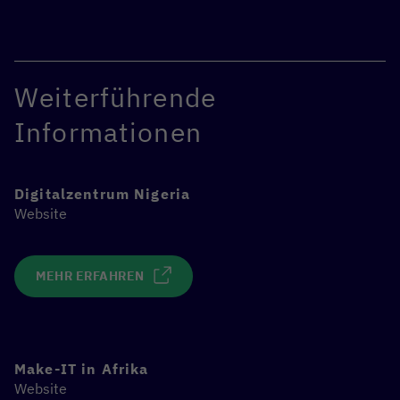
Forschungsinstitutionen und digitalem Unternehmertum.
Dadurch werden das lokale, digitale Ökosystem gestärkt
und nachhaltige Beschäftigungsperspektiven geschaffen.
Das Digitalzentrum baut bei seiner Arbeit auf die
Weiterführende
umfangreichen Erfahrungen und Strukturen von Make-IT
in Nigeria und kooperiert mit politischen
Informationen
Entscheider*innen auf regionaler und nationaler Ebene.
Digitalzentrum Nigeria
Website
MEHR ERFAHREN
Make-IT in Afrika
Website