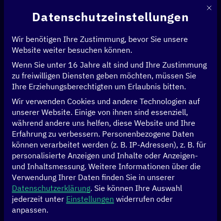
Mit d
Datenschutzeinstellungen
Wir benötigen Ihre Zustimmung, bevor Sie unsere
Website weiter besuchen können.
Wenn Sie unter 16 Jahre alt sind und Ihre Zustimmung
Startseite
>
Initiativen
>
Digitalzentrum Nigeria
zu freiwilligen Diensten geben möchten, müssen Sie
Digitalzentrum
Ihre Erziehungsberechtigten um Erlaubnis bitten.
Wir verwenden Cookies und andere Technologien auf
Nigeria
unserer Website. Einige von ihnen sind essenziell,
während andere uns helfen, diese Website und Ihre
Erfahrung zu verbessern.
Personenbezogene Daten
können verarbeitet werden (z. B. IP-Adressen), z. B. für
Auf einen Blick
personalisierte Anzeigen und Inhalte oder Anzeigen-
und Inhaltsmessung.
Weitere Informationen über die
Die nigerianische Regierung betrachtet die digitale
Verwendung Ihrer Daten finden Sie in unserer
Transformation ganzheitlich sowohl in Bezug auf ihre
Datenschutzerklärung
.
Sie können Ihre Auswahl
Chancen und Potenziale als auch auf ihre Risiken.
jederzeit unter
Einstellungen
widerrufen oder
Dennoch ist sie bisher bei der konkreten Umsetzung
anpassen.
aufgrund fehlender Voraussetzungen bei der Versorgung