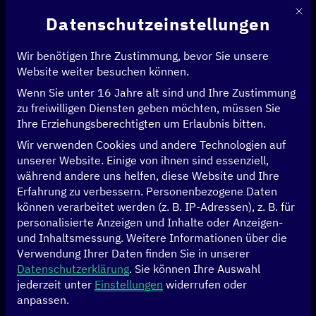
Mit d
Datenschutzeinstellungen
Wir benötigen Ihre Zustimmung, bevor Sie unsere
Website weiter besuchen können.
Wenn Sie unter 16 Jahre alt sind und Ihre Zustimmung
Startseite
>
News & Artikel
>
zu freiwilligen Diensten geben möchten, müssen Sie
Digitalisierung macht Behörden in Westafrika effizienter
Ihre Erziehungsberechtigten um Erlaubnis bitten.
Wir verwenden Cookies und andere Technologien auf
WIRTSCHAFT
unserer Website. Einige von ihnen sind essenziell,
während andere uns helfen, diese Website und Ihre
Digitalisierung
Erfahrung zu verbessern.
Personenbezogene Daten
können verarbeitet werden (z. B. IP-Adressen), z. B. für
macht Behörden in
personalisierte Anzeigen und Inhalte oder Anzeigen-
und Inhaltsmessung.
Weitere Informationen über die
Verwendung Ihrer Daten finden Sie in unserer
Westafrika
Datenschutzerklärung
.
Sie können Ihre Auswahl
jederzeit unter
Einstellungen
widerrufen oder
effizienter
anpassen.