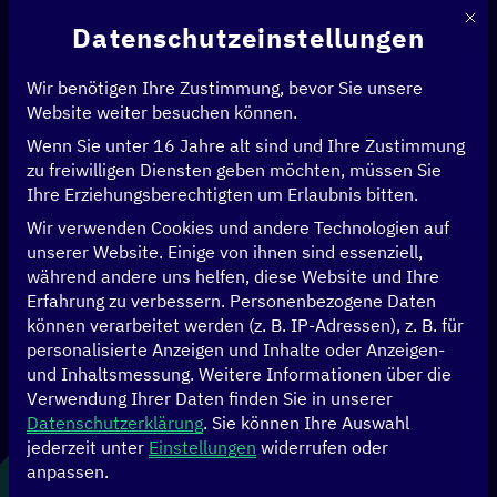
Mit d
Datenschutzeinstellungen
Wir benötigen Ihre Zustimmung, bevor Sie unsere
Website weiter besuchen können.
Wenn Sie unter 16 Jahre alt sind und Ihre Zustimmung
Startseite
>
News & Artikel
>
5 Fragen an… Joan Kinyua
zu freiwilligen Diensten geben möchten, müssen Sie
Ihre Erziehungsberechtigten um Erlaubnis bitten.
DATEN
MENSCHENRECHTE
WIRTSCHAFT
Wir verwenden Cookies und andere Technologien auf
unserer Website. Einige von ihnen sind essenziell,
5 Fragen an… Joan
während andere uns helfen, diese Website und Ihre
Erfahrung zu verbessern.
Personenbezogene Daten
können verarbeitet werden (z. B. IP-Adressen), z. B. für
Kinyua
personalisierte Anzeigen und Inhalte oder Anzeigen-
und Inhaltsmessung.
Weitere Informationen über die
Verwendung Ihrer Daten finden Sie in unserer
Datenschutzerklärung
.
Sie können Ihre Auswahl
21.05.2025
jederzeit unter
Einstellungen
widerrufen oder
anpassen.