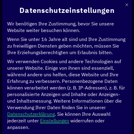
Mit d
Datenschutzeinstellungen
Wir benötigen Ihre Zustimmung, bevor Sie unsere
Website weiter besuchen können.
Wenn Sie unter 16 Jahre alt sind und Ihre Zustimmung
Startseite
>
Initiativen
>
Digitalzentrum Indonesien
zu freiwilligen Diensten geben möchten, müssen Sie
Digitalzentrum
Ihre Erziehungsberechtigten um Erlaubnis bitten.
Wir verwenden Cookies und andere Technologien auf
Indonesien
unserer Website. Einige von ihnen sind essenziell,
während andere uns helfen, diese Website und Ihre
Erfahrung zu verbessern.
Personenbezogene Daten
können verarbeitet werden (z. B. IP-Adressen), z. B. für
personalisierte Anzeigen und Inhalte oder Anzeigen-
Auf einen Blick
und Inhaltsmessung.
Weitere Informationen über die
Verwendung Ihrer Daten finden Sie in unserer
Datenschutzerklärung
.
Sie können Ihre Auswahl
Indonesien ist fest entschlossen, seine Ziele für das
jederzeit unter
Einstellungen
widerrufen oder
„Indonesia Emas 2045“ zu erreichen – ein Fahrplan zur
anpassen.
wirtschaftlichen Entwicklung, der sich auf aufstrebende