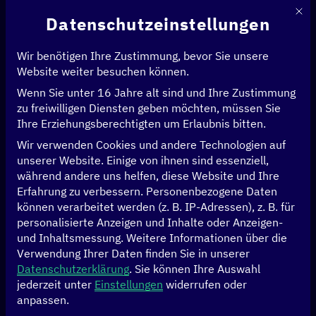
Mit d
Datenschutzeinstellungen
Wir benötigen Ihre Zustimmung, bevor Sie unsere
Website weiter besuchen können.
Wenn Sie unter 16 Jahre alt sind und Ihre Zustimmung
Startseite
>
News & Artikel
>
zu freiwilligen Diensten geben möchten, müssen Sie
Mission Oriented Innovation (MOI): Ein neuer Ansatz für die
Ihre Erziehungsberechtigten um Erlaubnis bitten.
Entwicklungszusammenarbeit?
Wir verwenden Cookies und andere Technologien auf
unserer Website. Einige von ihnen sind essenziell,
REGIERUNGSFÜHRUNG
WIRTSCHAFT
während andere uns helfen, diese Website und Ihre
Erfahrung zu verbessern.
Personenbezogene Daten
Mission Oriented
können verarbeitet werden (z. B. IP-Adressen), z. B. für
personalisierte Anzeigen und Inhalte oder Anzeigen-
Innovation (MOI):
und Inhaltsmessung.
Weitere Informationen über die
Verwendung Ihrer Daten finden Sie in unserer
Ein neuer Ansatz für
Datenschutzerklärung
.
Sie können Ihre Auswahl
jederzeit unter
Einstellungen
widerrufen oder
anpassen.
die