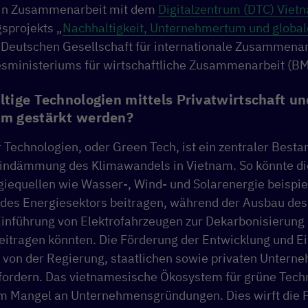
 in Zusammenarbeit mit dem
Digitalzentrum (DTC) Viet
gsprojekts „
Nachhaltigkeit, Unternehmertum und globale
r Deutschen Gesellschaft für internationale Zusammenar
sministeriums für wirtschaftliche Zusammenarbeit (BMZ
tige Technologien mittels Privatwirtschaft un
m gestärkt werden?
 Technologien, oder Green Tech, ist ein zentraler Bestan
ndämmung des Klimawandels in Vietnam. So könnte di
giequellen wie Wasser-, Wind- und Solarenergie beispie
des Energiesektors beitragen, während der Ausbau des 
Einführung von Elektrofahrzeugen zur Dekarbonisierung
eitragen könnten. Die Förderung der Entwicklung und E
 von der Regierung, staatlichen sowie privaten Untern
ordern. Das vietnamesische Ökosystem für grüne Techn
em Mangel an Unternehmensgründungen. Dies wirft die F