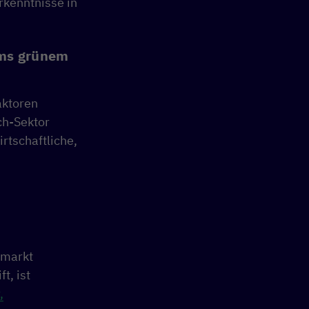
kenntnisse in
ams grünem
aktoren
ch-Sektor
rtschaftliche,
lmarkt
t, ist
,