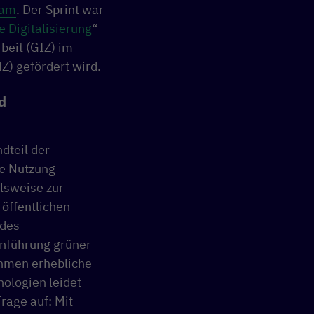
nam
. Der Sprint war
 Digitalisierung
“
beit (GIZ) im
) gefördert wird.
d
dteil der
e Nutzung
lsweise zur
öffentlichen
 des
inführung grüner
ehmen erhebliche
ologien leidet
rage auf: Mit