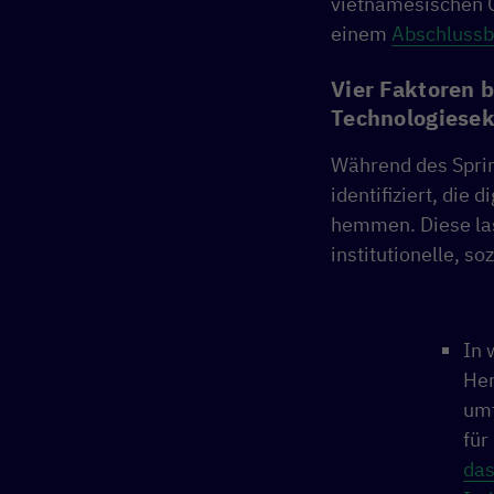
vietnamesischen 
einem
Abschlussb
Vier Faktoren 
Technologiesek
Während des Sprin
identifiziert, di
hemmen. Diese las
institutionelle, s
In 
Her
umf
für
das