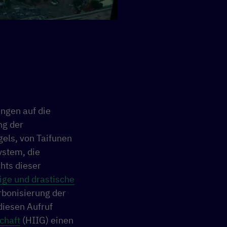
ngen auf die
ng der
gels, von Taifunen
ystem, die
hts dieser
ige und drastische
rbonisierung der
diesen Aufruf
chaft
(HIIG) einen