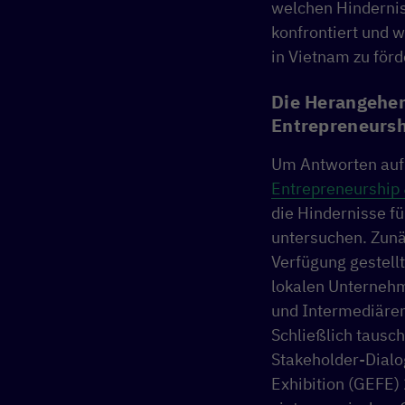
welchen Hinderni
konfrontiert und 
in Vietnam zu för
Die Herangehen
Entrepreneurs
Um Antworten auf 
Entrepreneurship
die Hindernisse f
untersuchen. Zunä
Verfügung gestell
lokalen Unternehm
und Intermediäre
Schließlich tausch
Stakeholder-Dial
Exhibition (GEFE)