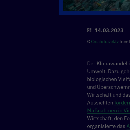
14.03.2023
©
CreateTravel.tv
from 
Der Klimawandel i
Umwelt. Dazu gehö
biologischen Viel
und Überschwemmu
Wirtschaft und da
Aussichten
forder
Maßnahmen in Vi
Wirtschaft, den F
organisierte das
A