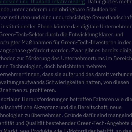
onesien und Thailand relativ niedrig
. Dafür gibt es meh
nde, unter anderem uneinbringbare Schulden bei
anzinstituten und eine undurchsichtige Steuerlandschaft
 institutioneller Ebene könnte das digitale Unternehme
Green-Tech-Sektor durch die Entwicklung klarer und
orzugter Maßnahmen für Green-Tech-Investoren in der
angsphase gefördert werden. Zwar gibt es bereits einig
hoden zur Förderung des Unternehmertums im Bereich
nen Technologien, doch berichteten mehrere
ernehmer*innen, dass sie aufgrund des damit verbund
waltungsaufwands Schwierigkeiten hatten, von diesen
nahmen zu profitieren.
 sozialen Herausforderungen betreffen Faktoren wie di
ellschaftliche Akzeptanz und die Bereitschaft, neue
hnologien zu übernehmen. Gründe dafür sind mangeln
ntität und Qualität bestehender Green-Tech-Angebote 
 Markt, was Produkte wie E-Motorräder betrifft, so das