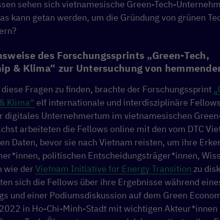
ssen sehen sich vietnamesische Green-Tech-Unternehm
was kann getan werden, um die Gründung von grünen Te
dern?
sweise des Forschungssprints „Green-Tech,
hip & Klima“ zur Untersuchung von hemmende
diese Fragen zu finden, brachte der Forschungssprint
„
 & Klima“
elf internationale und interdisziplinäre Fell
ür digitales Unternehmertum im vietnamesischen Green
chst arbeiteten die Fellows online mit den vom DTC Vi
ten Daten, bevor sie nach Vietnam reisten, um ihre Erke
er*innen, politischen Entscheidungsträger*innen, Wis
n wie der
Vietnam Initiative for Energy Transition
zu disk
ten sich die Fellows über ihre Ergebnisse während eine
ogs und einer Podiumsdiskussion auf dem Green Econo
 2022 in Ho-Chi-Minh-Stadt mit wichtigen Akteur*innen