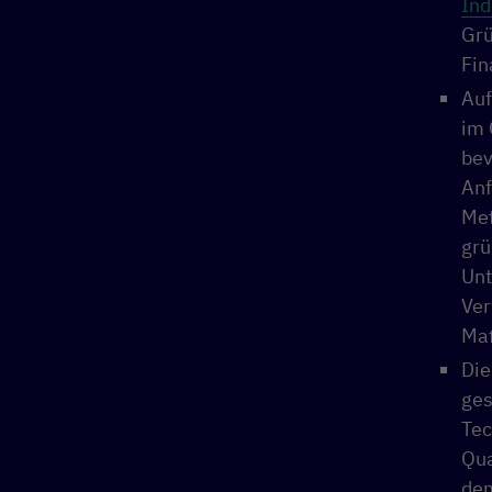
Ind
Grü
Fin
Auf
im 
bev
Anf
Met
grü
Unt
Ver
Maß
Die
ges
Tec
Qua
dem