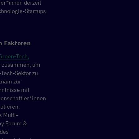
er*innen derzeit
chnologie-Startups
n Faktoren
Green-Tech,
ows zusammen, um
-Tech-Sektor zu
etnam zur
nntnisse mit
senschaftler*innen
utieren.
s Multi-
my Forum &
 des