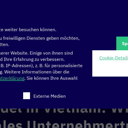
te weiter besuchen können.
u freiwilligen Diensten geben möchten,
Sp
tten.
rer Website. Einige von ihnen sind
Cookie-Detail
d Ihre Erfahrung zu verbessern.
 IP-Adressen), z. B. für personalisierte
am: Wie lässt sich digitales Unternehmertum im Green Tech-Sektor 
g.
Weitere Informationen über die
tzerklärung
.
Sie können Ihre Auswahl
 eine Einwilligung erteilt werden kann. Die erste Serv
Externe Medien
el in Vietnam: Wi
tales Unternehmer