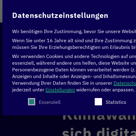
Im Auftrag des
Datenschutzeinstellungen
Wir benötigen Ihre Zustimmung, bevor Sie unsere Websi
Wenn Sie unter 16 Jahre alt sind und Ihre Zustimmung z
müssen Sie Ihre Erziehungsberechtigten um Erlaubnis bi
Wir verwenden Cookies und andere Technologien auf unse
essenziell, während andere uns helfen, diese Website un
Personenbezogene Daten können verarbeitet werden (z. B.
Startseite
>
News & Artikel
>
Klimawandel in Vietn
Anzeigen und Inhalte oder Anzeigen- und Inhaltsmessun
Verwendung Ihrer Daten finden Sie in unserer
Datenschu
jederzeit unter
Einstellungen
widerrufen oder anpassen.
KLIMA
Es folgt eine Liste der Service-Gruppen, für die
Essenziell
Statistics
Klimawand
sich digi