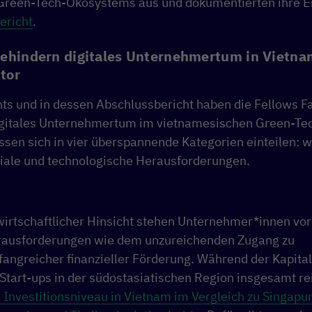
Green-Tech-Ökosystems aus und dokumentierten ihre Er
ericht
.
behindern digitales Unternehmertum in Vietn
tor
ts und in dessen Abschlussbericht haben die Fellows F
e digitales Unternehmertum im vietnamesischen Green-Te
sen sich in vier überspannende Kategorien einteilen: wi
oziale und technologische Herausforderungen.
wirtschaftlicher Hinsicht stehen Unternehmer*innen vor
ausforderungen wie dem unzureichenden Zugang zu
angreicher finanzieller Förderung. Während der Kapita
 Start-ups in der südostasiatischen Region insgesamt reif
 Investitionsniveau in Vietnam im Vergleich zu Singapur