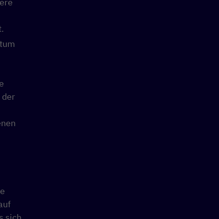
rere
.
rtum
e
 der
enen
e
de
auf
s sich