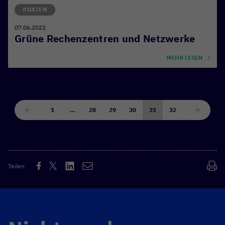
#DATEN
07.06.2022
Grüne Rechenzentren und Netzwerke
MEHR LESEN
1
…
28
29
30
31
32
Teilen