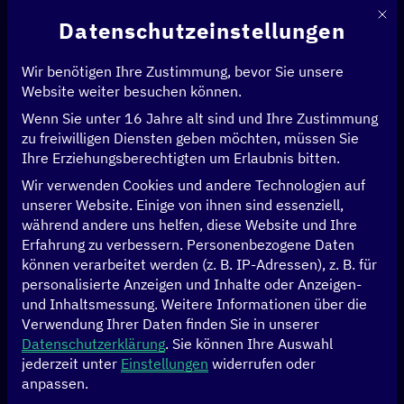
Mit d
Datenschutzeinstellungen
Wir benötigen Ihre Zustimmung, bevor Sie unsere
Website weiter besuchen können.
Wenn Sie unter 16 Jahre alt sind und Ihre Zustimmung
Startseite
>
News & Artikel
zu freiwilligen Diensten geben möchten, müssen Sie
Ihre Erziehungsberechtigten um Erlaubnis bitten.
Wir verwenden Cookies und andere Technologien auf
News & Artikel
unserer Website. Einige von ihnen sind essenziell,
während andere uns helfen, diese Website und Ihre
Erfahrung zu verbessern.
Personenbezogene Daten
können verarbeitet werden (z. B. IP-Adressen), z. B. für
FILTER BY
AGRARWIRTSCHAFT
FILTER BY
BILDUNG
FILTER BY
GENDER
personalisierte Anzeigen und Inhalte oder Anzeigen-
und Inhaltsmessung.
Weitere Informationen über die
FILTER BY
GESUNDHEIT
FILTER BY
KLIMA
FILTER BY
MENSCHENRECHTE
Verwendung Ihrer Daten finden Sie in unserer
Datenschutzerklärung
.
Sie können Ihre Auswahl
FILTER BY
REGIERUNGSFÜHRUNG
FILTER BY
WIRTSCHAFT
FILTER BY
DATEN
jederzeit unter
Einstellungen
widerrufen oder
anpassen.
FILTER BY
KÜNSTLICHE INTELLIGENZ