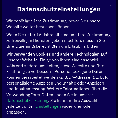
Mit d
Datenschutzeinstellungen
Wir benötigen Ihre Zustimmung, bevor Sie unsere
Website weiter besuchen können.
Wenn Sie unter 16 Jahre alt sind und Ihre Zustimmung
Startseite
>
Initiativen
>
Digitalzentrum Marokko
zu freiwilligen Diensten geben möchten, müssen Sie
Digitalzentrum
Ihre Erziehungsberechtigten um Erlaubnis bitten.
Wir verwenden Cookies und andere Technologien auf
Marokko
unserer Website. Einige von ihnen sind essenziell,
während andere uns helfen, diese Website und Ihre
Erfahrung zu verbessern.
Personenbezogene Daten
können verarbeitet werden (z. B. IP-Adressen), z. B. für
personalisierte Anzeigen und Inhalte oder Anzeigen-
Auf einen Blick
und Inhaltsmessung.
Weitere Informationen über die
Verwendung Ihrer Daten finden Sie in unserer
Datenschutzerklärung
.
Sie können Ihre Auswahl
In den letzten Jahren hat Marokko erhebliche
jederzeit unter
Einstellungen
widerrufen oder
Fortschritte bei der Förderung des digitalen Wandels
anpassen.
gemacht und diesen als wichtigen Motor für die