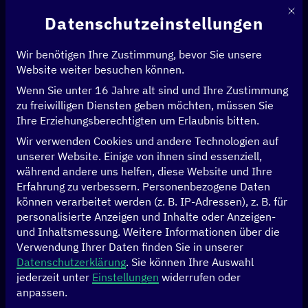
Mit d
Datenschutzeinstellungen
Wir benötigen Ihre Zustimmung, bevor Sie unsere
Website weiter besuchen können.
Wenn Sie unter 16 Jahre alt sind und Ihre Zustimmung
Startseite
>
Initiativen
>
Digitalzentrum Kamerun
zu freiwilligen Diensten geben möchten, müssen Sie
Digitalzentrum
Ihre Erziehungsberechtigten um Erlaubnis bitten.
Wir verwenden Cookies und andere Technologien auf
Kamerun
unserer Website. Einige von ihnen sind essenziell,
während andere uns helfen, diese Website und Ihre
Erfahrung zu verbessern.
Personenbezogene Daten
können verarbeitet werden (z. B. IP-Adressen), z. B. für
personalisierte Anzeigen und Inhalte oder Anzeigen-
Das Digitalzentrum Kamerun fördert Projekte im
und Inhaltsmessung.
Weitere Informationen über die
ländlichen Raum mit einem Fokus auf marginalisierte
n
Verwendung Ihrer Daten finden Sie in unserer
Bevölkerungsgruppen. In Kooperation mit öffentlichen
Datenschutzerklärung
.
Sie können Ihre Auswahl
jederzeit unter
Einstellungen
widerrufen oder
und privaten Partnern
stehen
die Themen
anpassen.
Innovationsförderung und e-Government
im