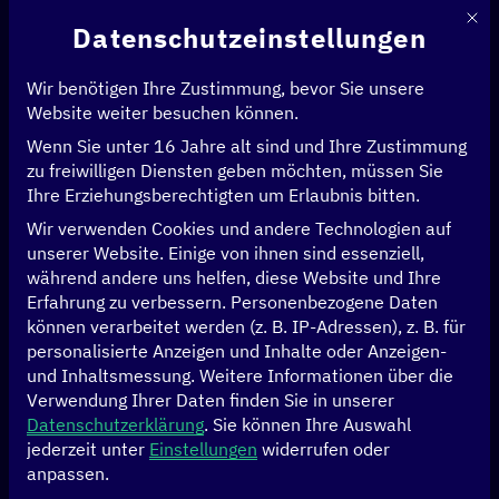
Mit d
Datenschutzeinstellungen
Wir benötigen Ihre Zustimmung, bevor Sie unsere
Website weiter besuchen können.
Wenn Sie unter 16 Jahre alt sind und Ihre Zustimmung
Startseite
>
Events
>
zu freiwilligen Diensten geben möchten, müssen Sie
Recap: EU-LAC Digital Alliance Days in Kolumbien – Partner einigen sich
Ihre Erziehungsberechtigten um Erlaubnis bitten.
auf gemeinsame Kooperationsfelder im Vorfeld des EU-CELAC-Gipfels
2025
Wir verwenden Cookies und andere Technologien auf
unserer Website. Einige von ihnen sind essenziell,
während andere uns helfen, diese Website und Ihre
Cartagena de Indias, Kolumbien
Recap
Erfahrung zu verbessern.
Personenbezogene Daten
können verarbeitet werden (z. B. IP-Adressen), z. B. für
Recap: EU-LAC
personalisierte Anzeigen und Inhalte oder Anzeigen-
und Inhaltsmessung.
Weitere Informationen über die
Digital Alliance Days
Verwendung Ihrer Daten finden Sie in unserer
Datenschutzerklärung
.
Sie können Ihre Auswahl
in Kolumbien –
jederzeit unter
Einstellungen
widerrufen oder
anpassen.