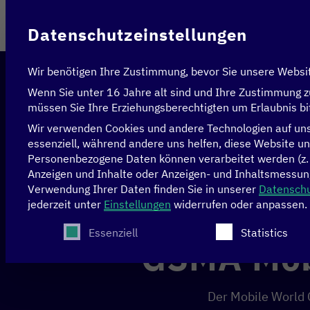
Im Auftrag des
Datenschutzeinstellungen
Wir benötigen Ihre Zustimmung, bevor Sie unsere Websi
Wenn Sie unter 16 Jahre alt sind und Ihre Zustimmung z
müssen Sie Ihre Erziehungsberechtigten um Erlaubnis bi
Wir verwenden Cookies und andere Technologien auf unse
essenziell, während andere uns helfen, diese Website un
Personenbezogene Daten können verarbeitet werden (z. B.
Startseite
>
Events
>
GSMA Mobile World Congres
Anzeigen und Inhalte oder Anzeigen- und Inhaltsmessun
Verwendung Ihrer Daten finden Sie in unserer
Datenschu
jederzeit unter
Einstellungen
widerrufen oder anpassen.
26.02. bis 29.03.2024
Bar
Es folgt eine Liste der Service-Gruppen, für die
Essenziell
Statistics
GSMA Mob
Der Mobile World 