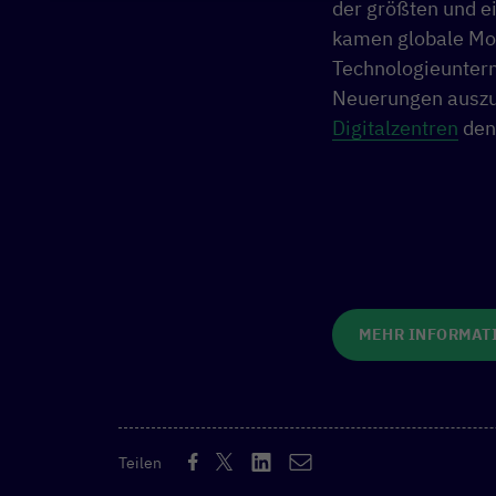
der größten und e
kamen globale Mob
Technologieunter
Neuerungen auszut
Digitalzentren
den
MEHR INFORMAT
Teilen