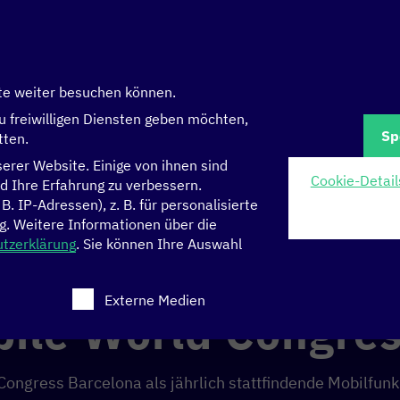
te weiter besuchen können.
u freiwilligen Diensten geben möchten,
Sp
tten.
rer Website. Einige von ihnen sind
Cookie-Detail
d Ihre Erfahrung zu verbessern.
 IP-Adressen), z. B. für personalisierte
s
g.
Weitere Informationen über die
tzerklärung
.
Sie können Ihre Auswahl
celona
 eine Einwilligung erteilt werden kann. Die erste Serv
Externe Medien
ile World Congre
Congress Barcelona als jährlich stattfindende Mobilfun