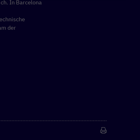
ich. In Barcelona
echnische
am der