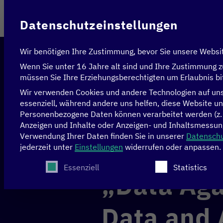
Im Auftrag des
Datenschutzeinstellungen
Wir benötigen Ihre Zustimmung, bevor Sie unsere Websi
Wenn Sie unter 16 Jahre alt sind und Ihre Zustimmung z
müssen Sie Ihre Erziehungsberechtigten um Erlaubnis bi
Wir verwenden Cookies und andere Technologien auf unse
essenziell, während andere uns helfen, diese Website un
Personenbezogene Daten können verarbeitet werden (z. B.
Startseite
>
Events
>
„Data Against Disasters: How 
Anzeigen und Inhalte oder Anzeigen- und Inhaltsmessun
Verwendung Ihrer Daten finden Sie in unserer
Datenschu
jederzeit unter
Einstellungen
widerrufen oder anpassen.
29.05.2024
11:15 Uhr - 
Es folgt eine Liste der Service-Gruppen, für die
Essenziell
Statistics
„Data Aga
Data and 