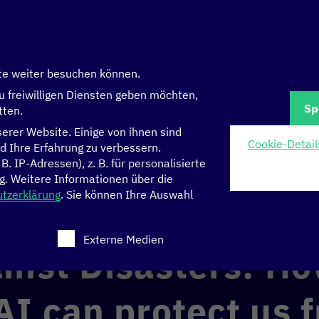
te weiter besuchen können.
u freiwilligen Diensten geben möchten,
Sp
tten.
rer Website. Einige von ihnen sind
Cookie-Detail
d Ihre Erfahrung zu verbessern.
 IP-Adressen), z. B. für personalisierte
Big Data and AI can protect us from future health crises“ auf der re
g.
Weitere Informationen über die
tzerklärung
.
Sie können Ihre Auswahl
12:15 Uhr CEST
STATION Berlin, Stage 3
 eine Einwilligung erteilt werden kann. Die erste Serv
Externe Medien
inst Disasters: Ho
AI can protect us 