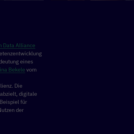
h Data Alliance
petenzentwicklung
edeutung eines
ina Bekele
vom
ienz. Die
abzielt, digitale
eispiel für
Nutzen der