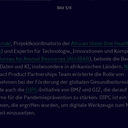
Bild 1/8
riuki
, Projektkoordinatorin der
African Union One Healt
A
) und Expertin für Technologie, Innovationen und Kom
 Bureau for Animal Resources (AU-IBAR
), betonte die B
 Daten und KI, insbesondere in afrikanischen Ländern.
N
act Product Partnerships Team erörterte die Rolle von
ehmen bei der Förderung der globalen Gesundheitsresil
te auch die
DIPC
-Initiative von BMZ und GIZ, die darauf 
e für die Pandemieprävention zu stärken. DIPC ist ein B
n, die ergriffen wurden, um digitale Werkzeuge zum 
it einzusetzen.