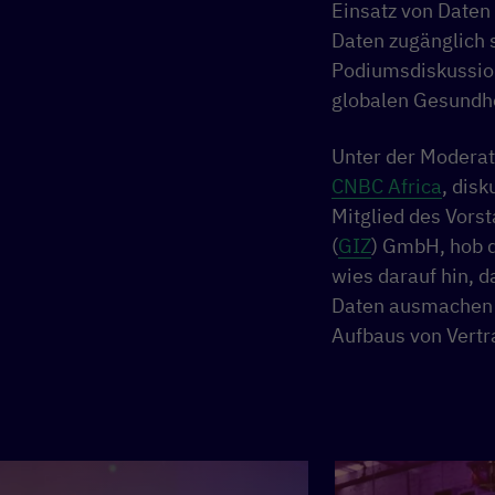
Einsatz von Daten
Daten zugänglich s
Podiumsdiskussion 
globalen Gesundhei
Unter der Modera
CNBC Africa
, dis
Mitglied des Vors
(
GIZ
) GmbH, hob 
wies darauf hin, 
Daten ausmachen 
Aufbaus von Vertr