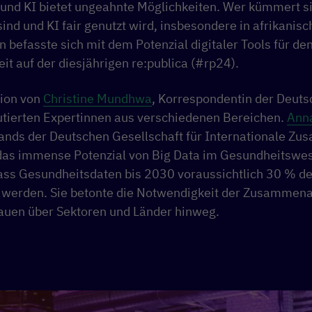
 und KI bietet ungeahnte Möglichkeiten. Wer kümmert s
ind und KI fair genutzt wird, insbesondere in afrikanis
befasste sich mit dem Potenzial digitaler Tools für de
t auf der diesjährigen re:publica (#rp24).
tion von
Christine Mundhwa
, Korrespondentin der Deuts
kutierten Expertinnen aus verschiedenen Bereichen.
Ann
tands der Deutschen Gesellschaft für Internationale Z
das immense Potenzial von Big Data im Gesundheitswe
dass Gesundheitsdaten bis 2030 voraussichtlich 30 % d
werden. Sie betonte die Notwendigkeit der Zusammena
auen über Sektoren und Länder hinweg.