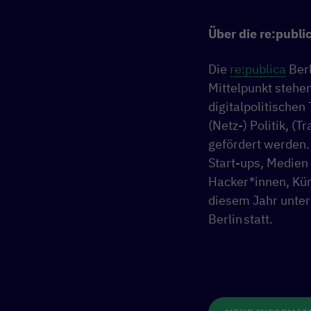
Über die re:publi
Die
re:publica
Berl
Mittelpunkt stehe
digitalpolitische
(Netz-) Politik, (
gefördert werden.
Start-ups, Medien
Hacker*innen, Kün
diesem Jahr unte
Berlin statt.