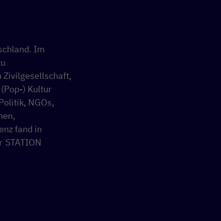
tschland. Im
zu
Zivilgesellschaft,
 (Pop-) Kultur
Politik, NGOs,
nen,
enz fand in
er STATION