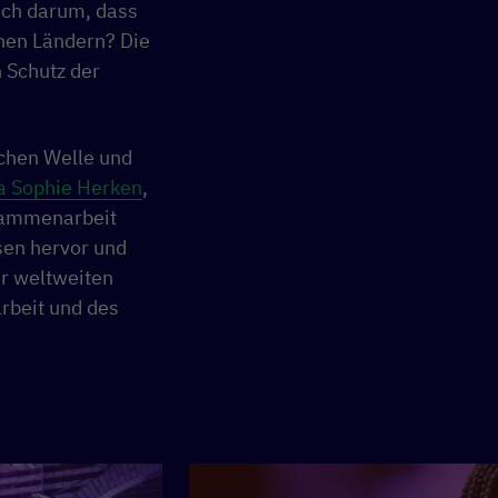
ich darum, dass
chen Ländern? Die
n Schutz der
chen Welle und
a Sophie Herken
,
usammenarbeit
sen hervor und
er weltweiten
rbeit und des