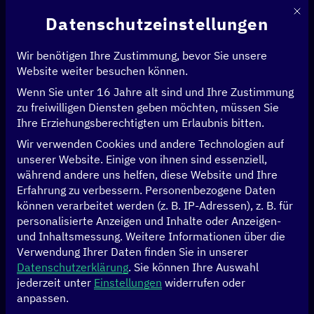
Mit d
Datenschutzeinstellungen
Wir benötigen Ihre Zustimmung, bevor Sie unsere
Website weiter besuchen können.
Wenn Sie unter 16 Jahre alt sind und Ihre Zustimmung
Startseite
>
Events
>
AGYLE Digitalevent
zu freiwilligen Diensten geben möchten, müssen Sie
Ihre Erziehungsberechtigten um Erlaubnis bitten.
11.07.2023
Virtuelles Event
Wir verwenden Cookies und andere Technologien auf
unserer Website. Einige von ihnen sind essenziell,
AGYLE Digitalevent
während andere uns helfen, diese Website und Ihre
Erfahrung zu verbessern.
Personenbezogene Daten
können verarbeitet werden (z. B. IP-Adressen), z. B. für
Das
AGYLE
-Digitalevent, welches im Auftrag des BMZ
personalisierte Anzeigen und Inhalte oder Anzeigen-
durch
AWE
und
Deutschland Land der Ideen
umgesetzt
und Inhaltsmessung.
Weitere Informationen über die
wurde, brachte am 11. Juli 2023 Expert*innen und junge
Verwendung Ihrer Daten finden Sie in unserer
Datenschutzerklärung
.
Sie können Ihre Auswahl
Führungskräfte aus Afrika und Deutschland zusammen.
jederzeit unter
Einstellungen
widerrufen oder
Unter dem diesjährigen Motto
„Digitale Transformation
anpassen.
– wie junge Führungskräfte eine grüne und inklusive