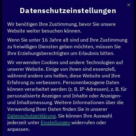
Mit d
Datenschutzeinstellungen
Wir benötigen Ihre Zustimmung, bevor Sie unsere
Website weiter besuchen können.
Wenn Sie unter 16 Jahre alt sind und Ihre Zustimmung
Startseite
>
Initiativen
>
Theorie trifft Praxis – Digitalzentren
>
zu freiwilligen Diensten geben möchten, müssen Sie
Eine webbasierte Plattform für Anfragen von Staatsbediensteten
Ihre Erziehungsberechtigten um Erlaubnis bitten.
Wir verwenden Cookies und andere Technologien auf
Eine webbasierte
unserer Website. Einige von ihnen sind essenziell,
während andere uns helfen, diese Website und Ihre
Plattform für Anfragen
Erfahrung zu verbessern.
Personenbezogene Daten
können verarbeitet werden (z. B. IP-Adressen), z. B. für
von Staatsbediensteten
personalisierte Anzeigen und Inhalte oder Anzeigen-
und Inhaltsmessung.
Weitere Informationen über die
Verwendung Ihrer Daten finden Sie in unserer
Datenschutzerklärung
.
Sie können Ihre Auswahl
jederzeit unter
Einstellungen
widerrufen oder
anpassen.