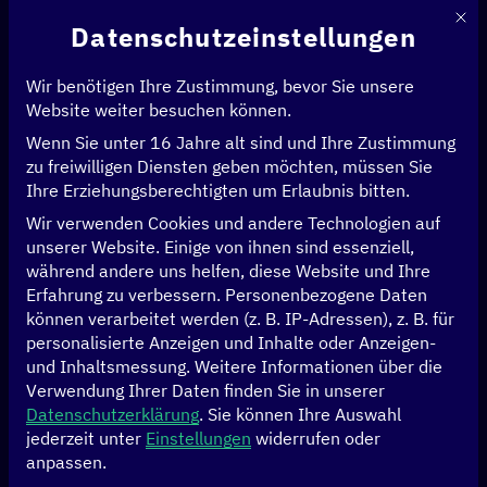
Mit d
Datenschutzeinstellungen
Wir benötigen Ihre Zustimmung, bevor Sie unsere
Website weiter besuchen können.
Wenn Sie unter 16 Jahre alt sind und Ihre Zustimmung
Startseite
>
News & Artikel
>
zu freiwilligen Diensten geben möchten, müssen Sie
Aufbau eines elektronischen Impfregisters in Malawi durch digitale
Ihre Erziehungsberechtigten um Erlaubnis bitten.
Innovationen
Wir verwenden Cookies und andere Technologien auf
unserer Website. Einige von ihnen sind essenziell,
GESUNDHEIT
während andere uns helfen, diese Website und Ihre
Erfahrung zu verbessern.
Personenbezogene Daten
Aufbau eines
können verarbeitet werden (z. B. IP-Adressen), z. B. für
personalisierte Anzeigen und Inhalte oder Anzeigen-
elektronischen
und Inhaltsmessung.
Weitere Informationen über die
Verwendung Ihrer Daten finden Sie in unserer
Impfregisters in
Datenschutzerklärung
.
Sie können Ihre Auswahl
jederzeit unter
Einstellungen
widerrufen oder
anpassen.
Malawi durch