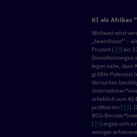
KI als Afrikas
Weltweit wird vers
„beeinflusst“ – al
Prozent [
30
] bis 2
Dienstleistungen 
legen nahe, dass K
größte Potenzial bi
Versuchen bestäti
Unternehmer*innen
erheblich vom KI-
profitierten [
33
]. 
BCG-Berater*inne
[
35
] ergab sich e
weniger erfahrene