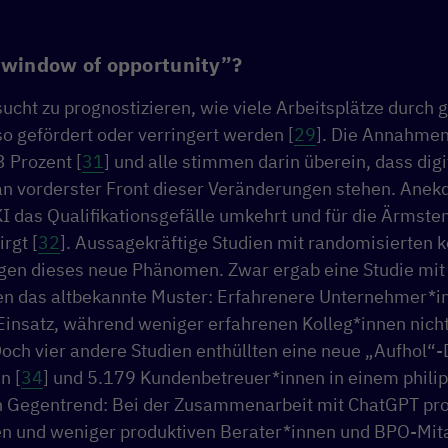
 “window of opportunity”?
ucht zu prognostizieren, wie viele Arbeitsplätze durch 
so gefördert oder verringert werden [
29
]. Die Annahmen
3 Prozent [
31
] und alle stimmen darin überein, dass digi
an vorderster Front dieser Veränderungen stehen. Anek
I das Qualifikationsgefälle umkehrt und für die Ärmste
rgt [
32
]. Aussagekräftige Studien mit randomisierten k
gen dieses neue Phänomen. Zwar ergab eine Studie mit
 das altbekannte Muster: Erfahrenere Unternehmer*inn
Einsatz, während weniger erfahrenen Kolleg*innen nich
Doch vier andere Studien enthüllten eine neue „Aufhol“
n [
34
] und 5.179 Kundenbetreuer*innen in einem phili
in Gegentrend: Bei der Zusammenarbeit mit ChatGPT prof
n und weniger produktiven Berater*innen und BPO-Mit