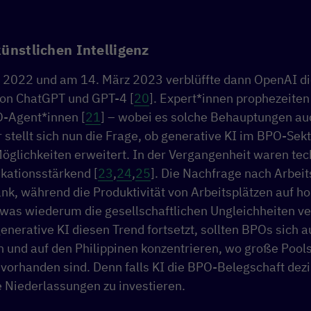
ünstlichen Intelligenz
2022 und am 14. März 2023 verblüffte dann OpenAI die
von ChatGPT und GPT-4 [
20
]. Expert*innen prophezeiten
-Agent*innen [
21
] – wobei es solche Behauptungen au
r stellt sich nun die Frage, ob generative KI im BPO-Sek
 Möglichkeiten erweitert. In der Vergangenheit waren te
fikationsstärkend [
23
,
24
,
25
]. Die Nachfrage nach Arbeit
ank, während die Produktivität von Arbeitsplätzen auf h
 was wiederum die gesellschaftlichen Ungleichheiten ve
 generative KI diesen Trend fortsetzt, sollten BPOs sich a
n und auf den Philippinen konzentrieren, wo große Pool
 vorhanden sind. Denn falls KI die BPO-Belegschaft dez
e Niederlassungen zu investieren.