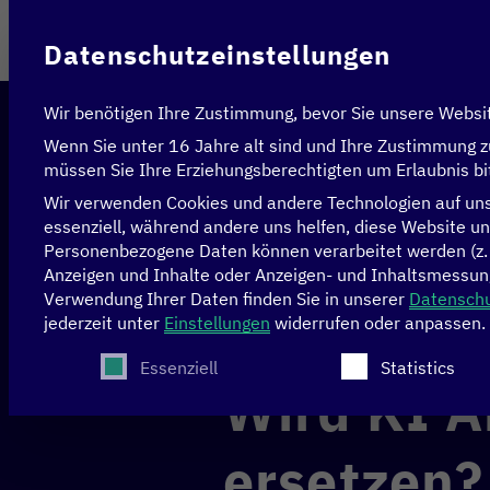
Im Auftrag des
Datenschutzeinstellungen
Wir benötigen Ihre Zustimmung, bevor Sie unsere Websi
Wenn Sie unter 16 Jahre alt sind und Ihre Zustimmung z
müssen Sie Ihre Erziehungsberechtigten um Erlaubnis bi
Wir verwenden Cookies und andere Technologien auf unse
essenziell, während andere uns helfen, diese Website un
Personenbezogene Daten können verarbeitet werden (z. B.
Startseite
>
News & Artikel
>
Wird KI Arbeitsplätze
Anzeigen und Inhalte oder Anzeigen- und Inhaltsmessun
Verwendung Ihrer Daten finden Sie in unserer
Datenschu
jederzeit unter
Einstellungen
widerrufen oder anpassen.
DATEN
KÜNSTLICHE IN
Es folgt eine Liste der Service-Gruppen, für die
Essenziell
Statistics
Wird KI Ar
ersetzen?