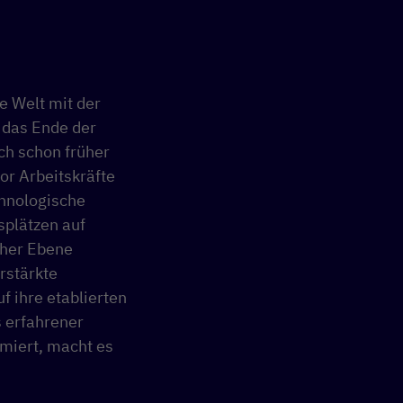
 Welt mit der
 das Ende der
ch schon früher
tor Arbeitskräfte
chnologische
splätzen auf
oher Ebene
rstärkte
uf ihre etablierten
s erfahrener
imiert, macht es