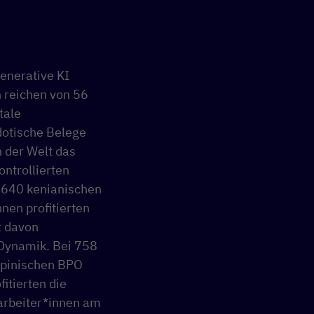
generative KI
 reichen von 56
tale
dotische Belege
n der Welt das
ontrollierten
 640 kenianischen
en profitierten
t davon
-Dynamik. Bei 758
ppinischen BPO
itierten die
arbeiter*innen am