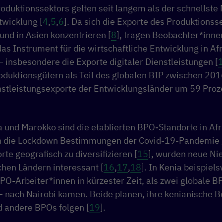
oduktionssektors gelten seit langem als der schnellste 
twicklung [
4
,
5
,
6
]. Da sich die Exporte des Produktionss
 und in Asien konzentrieren [
8
], fragen Beobachter*inne
as Instrument für die wirtschaftliche Entwicklung in A
 – insbesondere die Exporte digitaler Dienstleistungen [
oduktionsgütern als Teil des globalen BIP zwischen 201
enstleistungsexporte der Entwicklungsländer um 59 Proz
 und Marokko sind die etablierten BPO-Standorte in Afri
h die Lockdown Bestimmungen der Covid-19-Pandemie
rte geografisch zu diversifizieren [
15
], wurden neue Ni
chen Ländern interessant [
16
,
17
,
18
]. In Kenia beispiel
BPO-Arbeiter*innen in kürzester Zeit, als zwei globale 
 nach Nairobi kamen. Beide planen, ihre kenianische B
 andere BPOs folgen [
19
].