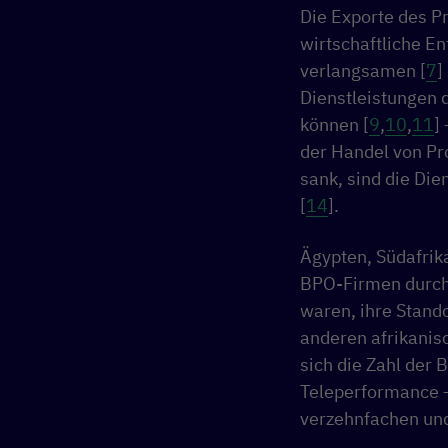
Die Exporte des Pr
wirtschaftliche En
verlangsamen [
7
]
Dienstleistungen d
können [
9
,
10
,
11
]
der Handel von Pr
sank, sind die Di
[
14
].
Ägypten, Südafrika
BPO-Firmen durc
waren, ihre Stando
anderen afrikanis
sich die Zahl der 
Teleperformance –
verzehnfachen und