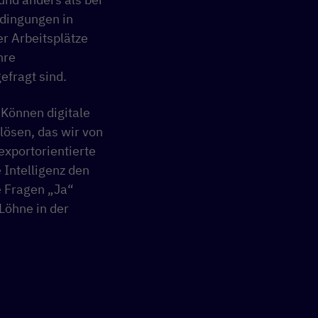
dingungen in
er Arbeitsplätze
hre
efragt sind.
 Können digitale
lösen, das wir von
exportorientierte
 Intelligenz den
e Fragen „Ja“
 Löhne in der