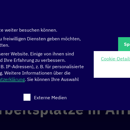
te weiter besuchen können.
u freiwilligen Diensten geben möchten,
Sp
tten.
rer Website. Einige von ihnen sind
Cookie-Detail
d Ihre Erfahrung zu verbessern.
 IP-Adressen), z. B. für personalisierte
 in Afrika ersetzen?
g.
Weitere Informationen über die
tzerklärung
.
Sie können Ihre Auswahl
TELLIGENZ
WIRTSCHAFT
 eine Einwilligung erteilt werden kann. Die erste Serv
Externe Medien
beitsplätze in Afr