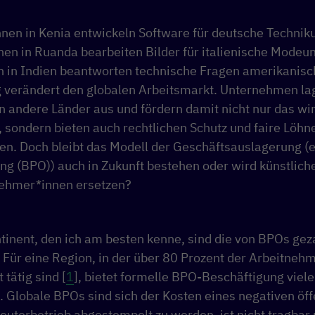
en in Kenia entwickeln Software für deutsche Techni
nen in Ruanda bearbeiten Bilder für italienische Mode
en in Indien beantworten technische Fragen amerikanisc
ng verändert den globalen Arbeitsmarkt. Unternehmen la
n andere Länder aus und fördern damit nicht nur das wir
sondern bieten auch rechtlichen Schutz und faire Löhne
n. Doch bleibt das Modell der Geschäftsauslagerung (
g (BPO)) auch in Zukunft bestehen oder wird künstliche
nehmer*innen ersetzen?
ntinent, den ich am besten kenne, sind die von BPOs ge
. Für eine Region, in der über 80 Prozent der Arbeitneh
 tätig sind [
1
], bietet formelle BPO-Beschäftigung viele
z. Globale BPOs sind sich der Kosten eines negativen öf
uterbetrieb abgestempelt zu werden, ist nicht tragbar 