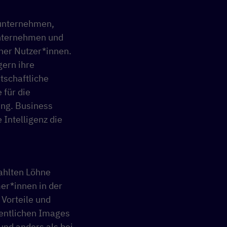
kunternehmen,
unternehmen und
her Nutzer*innen.
gern ihre
tschaftliche
 für die
eng. Business
 Intelligenz die
zahlten Löhne
mer*innen in der
 Vorteile und
fentlichen Images
und anders als bei