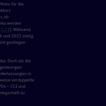
Motor für die
ektors
n, ob
frika werden
12
,
13
]. Während
6 und 2021 stetig
ent gestiegen
ka. Doch als die
 gezwungen
ederlassungen in
sweise verdoppelte
BPOs – CCI und
elegschaft zu