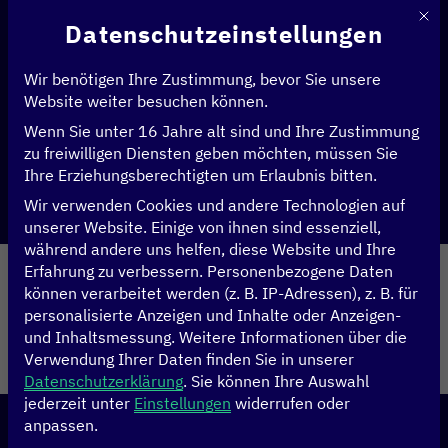
Mit d
Datenschutzeinstellungen
Wir benötigen Ihre Zustimmung, bevor Sie unsere
Startseite
>
Disruptive Technologien
Website weiter besuchen können.
Wenn Sie unter 16 Jahre alt sind und Ihre Zustimmung
zu freiwilligen Diensten geben möchten, müssen Sie
Ihre Erziehungsberechtigten um Erlaubnis bitten.
Teilen
Wir verwenden Cookies und andere Technologien auf
unserer Website. Einige von ihnen sind essenziell,
während andere uns helfen, diese Website und Ihre
Durchgeführt von
Erfahrung zu verbessern.
Personenbezogene Daten
können verarbeitet werden (z. B. IP-Adressen), z. B. für
personalisierte Anzeigen und Inhalte oder Anzeigen-
Rechtliche Hinweise
Datenschutz
Impressum
und Inhaltsmessung.
Weitere Informationen über die
Verwendung Ihrer Daten finden Sie in unserer
© 2026 BMZ Digital.Global
Datenschutzerklärung
.
Sie können Ihre Auswahl
jederzeit unter
Einstellungen
widerrufen oder
anpassen.