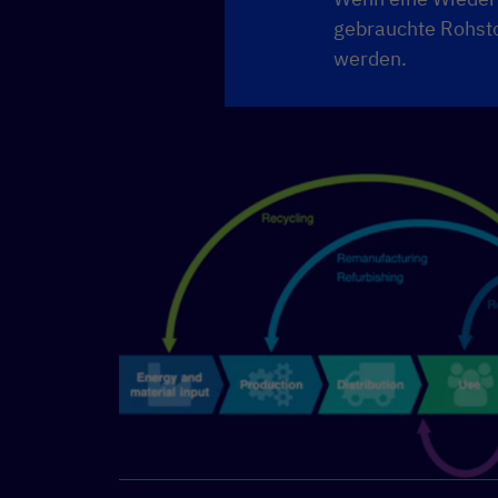
gebrauchte Rohsto
werden.