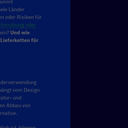
stammt
ele L
änder
en oder Risiken für
schmutzung oder
sein?
Und wie
ieferketten für
Wiederverwendung
hängt vom Design
atur- und
den Abbau von
rnative.
ich ist, können