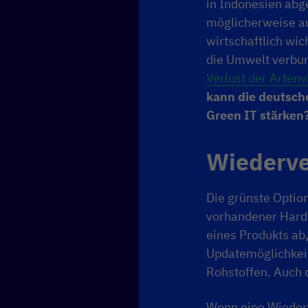
in Indonesien abg
möglicherweise aus
wirtschaftlich wic
die Umwelt verbun
Verlust der Artenvi
kann die deutsch
Green IT stärken
Wiederve
Die grünste Optio
vorhandener Hard
eines Produkts ab
Updatemöglichkeit
Rohstoffen. Auch d
Wenn eine Wiederv