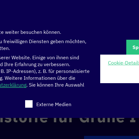
te weiter besuchen können.
u freiwilligen Diensten geben möchten,
Sp
tten.
rer Website. Einige von ihnen sind
Cookie-Detail
d Ihre Erfahrung zu verbessern.
 IP-Adressen), z. B. für personalisierte
rüne IT
g.
Weitere Informationen über die
tzerklärung
.
Sie können Ihre Auswahl
 eine Einwilligung erteilt werden kann. Die erste Serv
Externe Medien
stoffe für Grüne I