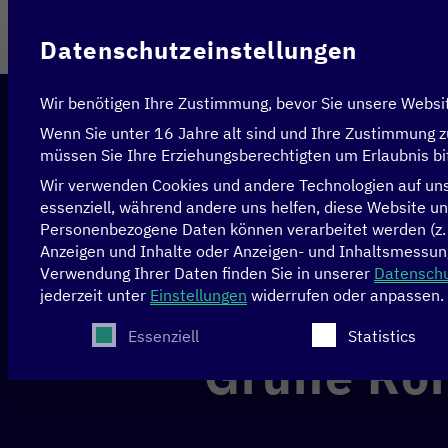
Im Auftrag des
Datenschutzeinstellungen
Wir benötigen Ihre Zustimmung, bevor Sie unsere Websi
Wenn Sie unter 16 Jahre alt sind und Ihre Zustimmung z
müssen Sie Ihre Erziehungsberechtigten um Erlaubnis bi
Wir verwenden Cookies und andere Technologien auf unse
essenziell, während andere uns helfen, diese Website un
Personenbezogene Daten können verarbeitet werden (z. B.
Startseite
>
News & Artikel
>
Grüne Rohstoffe für G
Anzeigen und Inhalte oder Anzeigen- und Inhaltsmessun
Verwendung Ihrer Daten finden Sie in unserer
Datenschu
jederzeit unter
Einstellungen
widerrufen oder anpassen.
KLIMA
Es folgt eine Liste der Service-Gruppen, für die
Essenziell
Statistics
Grüne Roh