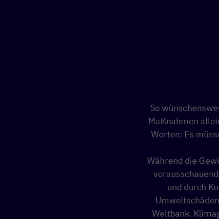
So wünschenswert
Maßnahmen allein 
Worten: Es müsse
Während die Gewin
vorausschauende
und durch K
Umweltschäden z
Weltbank. Klimag