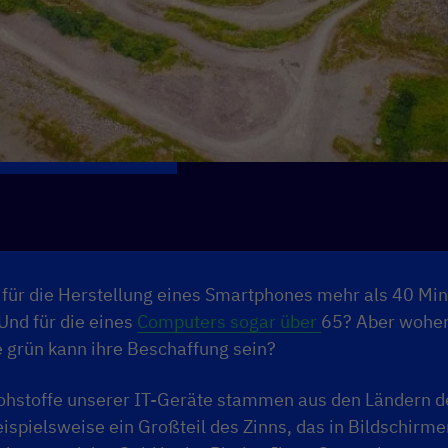
 für die Herstellung eines Smartphones mehr als 40 Min
Und für die eines
Computers sogar über
65
? Aber wohe
e grün kann ihre Beschaffung sein?
ohstoffe unserer IT-Geräte stammen aus den L
ändern
d
ispielsweise ein Großteil des Zinns, das in Bildschirm