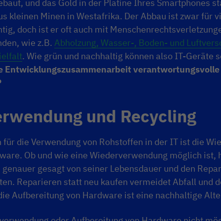
ebaut, und das Gold in der Platine Ihres Smartphones 
 kleinen Minen in Westafrika. Der Abbau ist zwar für vi
htig, doch ist er oft auch mit Menschenrechtsverletzung
den, wie z.B.
Abholzung, Wasser-, Boden- und Luftver
elfalt
. Wie grün und nachhaltig können also IT-Geräte 
e Entwicklungszusammenarbeit verantwortungsvolle L
?
rwendung und Recycling
n für die Verwendung von Rohstoffen in der IT ist die 
ware. Ob und wie eine Wiederverwendung möglich ist, 
, genauer gesagt von seiner Lebensdauer und den Repar
en. Reparieren statt neu kaufen vermeidet Abfall und 
ie Aufbereitung von Hardware ist eine nachhaltige Alte
erwendung oder Aufbereitung von Hardware nicht mögl