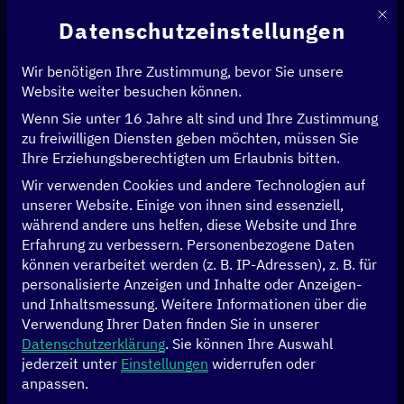
Mit d
Datenschutzeinstellungen
Wir benötigen Ihre Zustimmung, bevor Sie unsere
Website weiter besuchen können.
Wenn Sie unter 16 Jahre alt sind und Ihre Zustimmung
Startseite
>
Initiativen
>
Theorie trifft Praxis – Digitalzentren
>
zu freiwilligen Diensten geben möchten, müssen Sie
Digital & Sustainability Maturity Assessment (DMA) für KMU
Ihre Erziehungsberechtigten um Erlaubnis bitten.
Wir verwenden Cookies und andere Technologien auf
Digital & Sustainability
unserer Website. Einige von ihnen sind essenziell,
während andere uns helfen, diese Website und Ihre
Maturity Assessment
Erfahrung zu verbessern.
Personenbezogene Daten
können verarbeitet werden (z. B. IP-Adressen), z. B. für
(DMA) für KMU
personalisierte Anzeigen und Inhalte oder Anzeigen-
und Inhaltsmessung.
Weitere Informationen über die
Verwendung Ihrer Daten finden Sie in unserer
Datenschutzerklärung
.
Sie können Ihre Auswahl
jederzeit unter
Einstellungen
widerrufen oder
anpassen.